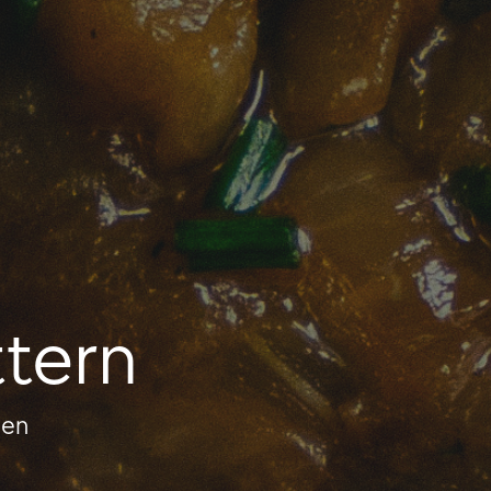
ttern
sen