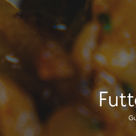
Futt
Gu